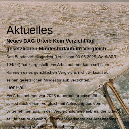
Aktuelles
Neues BAG-Urteil: Kein Verzicht auf
gesetzlichen Mindesturlaub im Vergleich
Das Bundesarbeitsgericht (Urteil vom 03.06.2025, Az. 9 AZR
104/24) hat klargestellt: Ein Arbeitnehmer kann selbst im
Rahmen eines gerichtlichen Vergleichs nicht wirksam auf
seinen gesetzlichen Mindesturlaub
verzichten.
Der Fall:
Ein Arbeitnehmer war 2023 dauerhaft arbeitsunfähig und
schied nach einem Vergleich mit Abfindung aus dem
Unternehmen aus. In der Vergleichsformel hieß es, der Urlaub
sei „in natura gewährt“. Trotzdem verlangte der Arbeitnehmer
die Abgeltung von sieben Urlaubstagen.