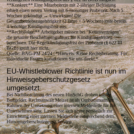
**Konkret:** Eine Mitarbeiterin mit 2-jähriger Befristung
erhielt einen neuen Vertrag mit 6-monatiger Probezeit. Nach 5
Wochen gekündigt → Unwirksam! Die
Gesamtbetriebszugehörigkeit (2 Jahre + 5 Wochen) löste bereits
4-wöchige Kündigungsfrist aus.
**Rechtsfolge:** Arbeitgeber müssen bei "Kettenverträgen"
die gesamte Beschäftigungsdauer für Kündigungsfristen
berechnen. Die Regelkündigungsfrist der Probezeit (§ 622 III
BGB) greift hier nicht.
Quelle: BAG-PM 24/24 | *Hinweis: Keine Rechtsberatung. Für
individuelle Fragen kontaktieren Sie uns direkt.*
EU-Whistleblower Richtlinie ist nun im
Hinweisgeberschutzgesetz
umgesetzt
:
Bei Nichtbeachtung des neuen HinSchG drohen saftige
Bußgelder. Rechtsanwalt Melzer ist als Ombudsmann im
Rahmen der Umsetzung einer internen Meldestelle für Ihr
Unternehmen tätig. Lassen Sie sich gerne persönlich zur
Einrichtung einer internen Meldestelle entsprechend dem
Hinweisgeberschutzgesetz beraten.